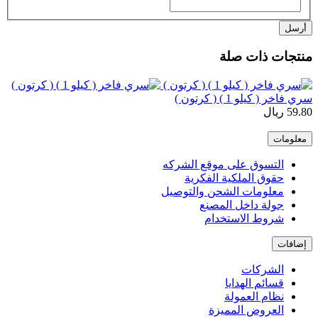
أرسل
منتجات ذات صلة
سري فاخر ( كيلو 1 ) ( كرتون )
59.80 ريال
معلومات
التسوق على موقع الشركه
حقوق الملكية الفكرية
معلومات الشحن والتوصيل
جولة داخل المصنع
شروط الاستخدام
إضافات
الشركات
قسائم الهدايا
نظام العمولة
العروض المميزة