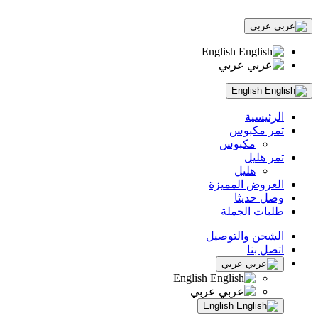
عربي
English
عربي
English
الرئيسية
تمر مكبوس
مكبوس
تمر هليل
هليل
العروض المميزة
وصل حديثا
طلبات الجملة
الشحن والتوصيل
اتصل بنا
عربي
English
عربي
English