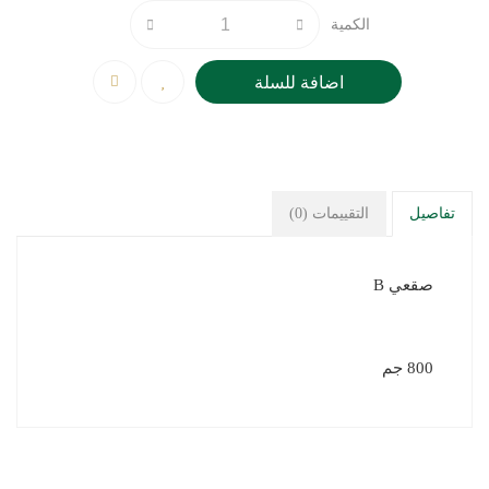
الكمية
اضافة للسلة
تفاصيل
التقييمات (0)
صقعي B
800 جم